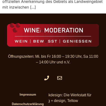
offiziellen Anerkennung des Gebiets als Landweingebiet
mit inzwischen […]
Öffnungszeiten: Mi. bis Fr 16:00 – 19:30 Uhr, Sa 11:00
– 14:00 Uhr und n.V.​
Impressum
Webseite & Grafikdesign: Die Werkstatt für
marketing + design, Teltow
Datenschutzerklärung