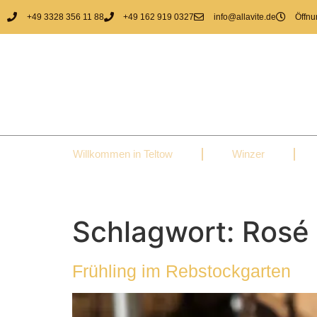
+49 3328 356 11 88
+49 162 919 0327
info@allavite.de
Öffnu
Willkommen in Teltow
Winzer
Schlagwort:
Rosé
Frühling im Rebstockgarten