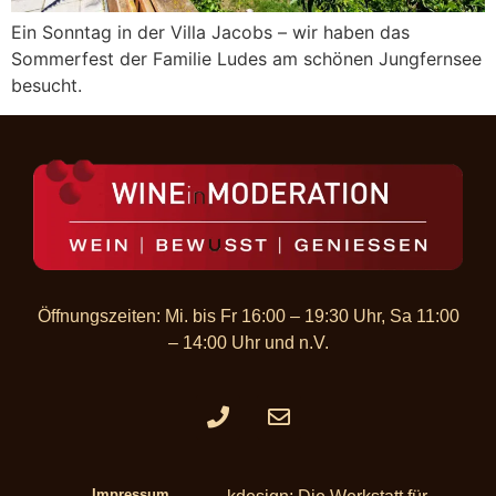
Ein Sonntag in der Villa Jacobs – wir haben das
Sommerfest der Familie Ludes am schönen Jungfernsee
besucht.
Öffnungszeiten: Mi. bis Fr 16:00 – 19:30 Uhr, Sa 11:00
– 14:00 Uhr und n.V.​
Impressum